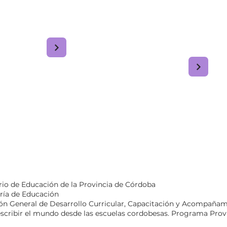
DE ORALIDAD, LECTURA Y
MATERIAL DE REFLEXI
ESCRITURA
TEÓRICO/PRÁCTICA EN
A LA ORALIDAD, LA LEC
LA ESCRITURA PARA AP
EN EL PROYECTO
rio de Educación de la Provincia de Córdoba
ría de Educación
ón General de Desarrollo Curricular, Capacitación y Acompañami
escribir el mundo desde las escuelas cordobesas. Programa Provin