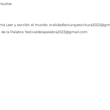
nsultas
a Leer y escribir el mundo:
oralidadlecturayescritura2022@gm
l de la Palabra:
festivaldelapalabra2023@gmail.com