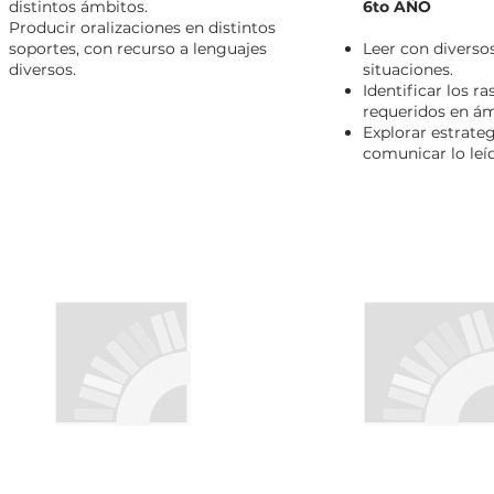
distintos ámbitos.
6to AÑO
Producir oralizaciones en distintos
soportes, con recurso a lenguajes
Leer con diverso
diversos.
situaciones.
Identificar los r
requeridos en ám
Explorar estrateg
comunicar lo leí
PROYECTO INSTITUCIONAL
PROPUESTAS DE ENSE